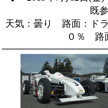
既
天気：曇り 路面：ド
０％ 路
───────────────