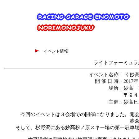
イベント情報
ライトフォーミュラ
イベント名称；
《 妙
開 催 日 時；
2017
場所；
妙高 
〒９４９
主催
；
妙高ヒ
今回のイベントは３会場での開催になりました。開
赤
そして、杉野沢にある妙高杉ノ原スキー場の第一駐車